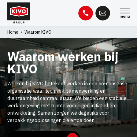
Skip
to
content
Home
›
Waarom KIVO
Zoeken
naar:
Waarom werken bij
KIVO
Kennisbank
Contact
Werken bij KIVO betekent werken in een no-nonsense
organisatie waar techniek, samenwerking en
duurzaamheid centraal staan. We bieden een stabiele
werkomgeving met ruimte voor eigen initiatief en
ontwikkeling. Samen zorgen we dagelijks voor
verpakkingsoplossingen die ertoe doen.