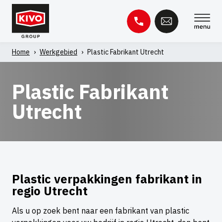
Skip
to
content
Home
›
Werkgebied
›
Plastic Fabrikant Utrecht
Zoeken
naar:
Plastic Fabrikant
Utrecht
Kennisbank
Contact
Plastic verpakkingen fabrikant in
regio Utrecht
Als u op zoek bent naar een fabrikant van plastic