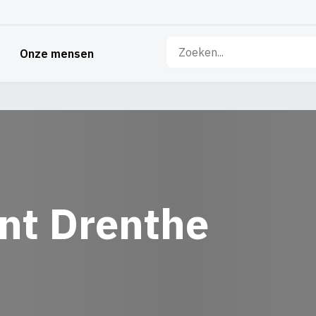
Zoeken
Onze mensen
naar:
ant Drenthe