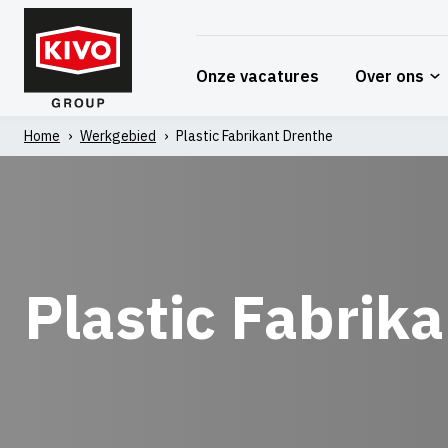
Skip
to
content
Onze vacatures
Over ons
Home
›
Werkgebied
›
Plastic Fabrikant Drenthe
Plastic Fabrik