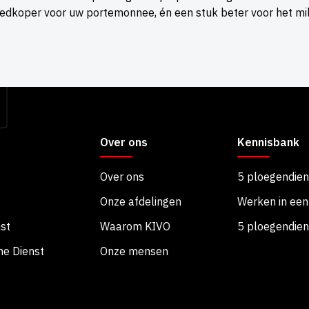
oedkoper voor uw portemonnee, én een stuk beter voor het mil
Over ons
Kennisbank
Over ons
5 ploegendien
Onze afdelingen
Werken in een
st
Waarom KIVO
5 ploegendiens
he Dienst
Onze mensen