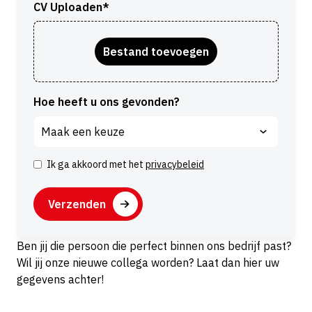
CV Uploaden*
Hoe heeft u ons gevonden?
Ik ga akkoord met het
privacybeleid
I
n
C
s
A
t
P
e
T
Ben jij die persoon die perfect binnen ons bedrijf past?
m
C
Wil jij onze nieuwe collega worden? Laat dan hier uw
m
H
gegevens achter!
i
A
n