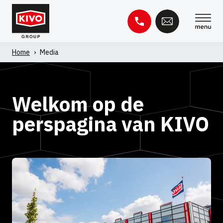
Skip
to
content
Home
›
Media
Zoeken
naar:
Welkom op
de
Kennisbank
Contact
perspagina
van KIVO