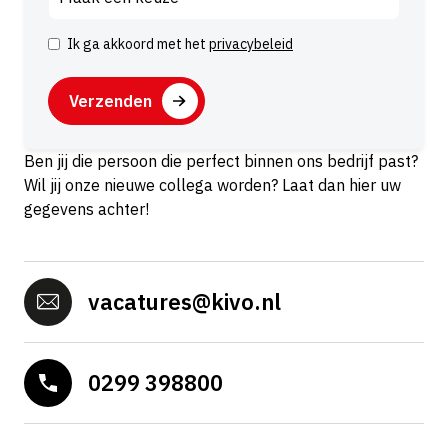
Ik ga akkoord met het
privacybeleid
I
n
C
s
A
t
P
e
T
Ben jij die persoon die perfect binnen ons bedrijf past?
m
C
Wil jij onze nieuwe collega worden? Laat dan hier uw
m
H
gegevens achter!
i
A
n
g
vacatures@kivo.nl
0299 398800