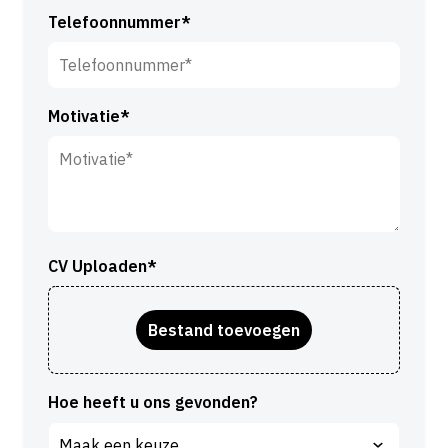
m
Telefoonnummer*
r
*
n
a
a
Motivatie*
m
*
CV Uploaden*
Hoe heeft u ons gevonden?