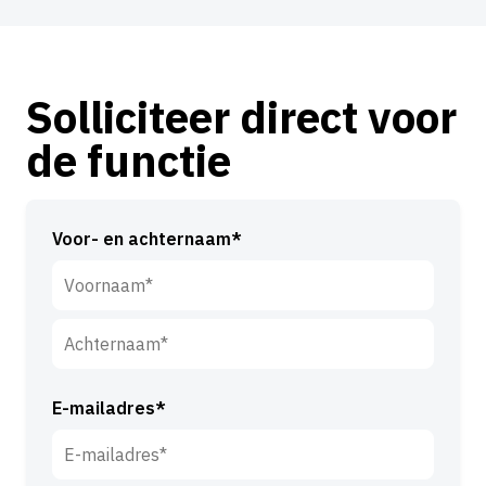
Solliciteer direct voor
de functie
Voor- en achternaam*
V
o
o
A
r
c
E-mailadres*
n
h
a
t
a
e