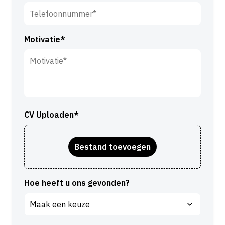
*
n
a
a
Motivatie*
m
*
CV Uploaden*
Hoe heeft u ons gevonden?