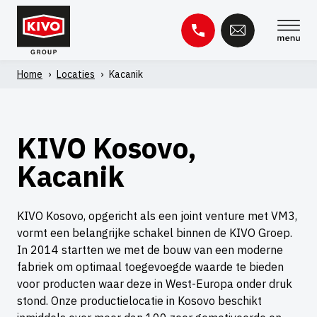
Skip
to
content
Home
›
Locaties
›
Kacanik
Zoeken
naar:
KIVO Kosovo,
Kennisbank
Contact
Kacanik
KIVO Kosovo, opgericht als een joint venture met VM3,
vormt een belangrijke schakel binnen de KIVO Groep.
In 2014 startten we met de bouw van een moderne
fabriek om optimaal toegevoegde waarde te bieden
voor producten waar deze in West-Europa onder druk
stond. Onze productielocatie in Kosovo beschikt