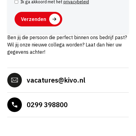
Ik ga akkoord met het
privacybeleid
I
n
C
s
A
t
P
e
T
Ben jij die persoon die perfect binnen ons bedrijf past?
m
C
Wil jij onze nieuwe collega worden? Laat dan hier uw
m
H
gegevens achter!
i
A
n
g
vacatures@kivo.nl
0299 398800