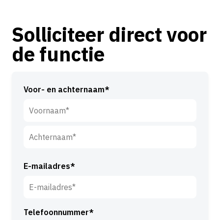
Solliciteer direct voor
de functie
Voor- en achternaam*
V
o
o
A
r
c
E-mailadres*
n
h
a
t
a
e
m
Telefoonnummer*
r